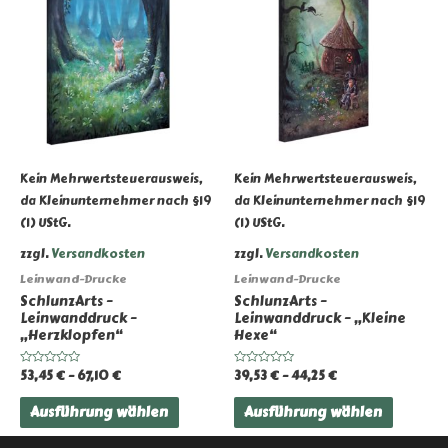
Kein Mehrwertsteuerausweis,
Kein Mehrwertsteuerausweis,
da Kleinunternehmer nach §19
da Kleinunternehmer nach §19
(1) UStG.
(1) UStG.
zzgl.
Versandkosten
zzgl.
Versandkosten
Leinwand-Drucke
Leinwand-Drucke
SchlunzArts –
SchlunzArts –
Leinwanddruck –
Leinwanddruck – „Kleine
„Herzklopfen“
Hexe“
53,45
€
–
67,10
€
39,53
€
–
44,25
€
Bewertet
Bewertet
mit
mit
0
0
Dieses
Dieses
von
von
Ausführung wählen
Ausführung wählen
5
5
Produkt
Produk