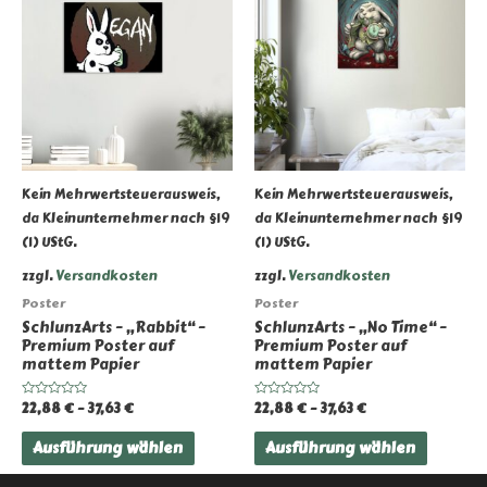
Kein Mehrwertsteuerausweis,
Kein Mehrwertsteuerausweis,
da Kleinunternehmer nach §19
da Kleinunternehmer nach §19
(1) UStG.
(1) UStG.
zzgl.
Versandkosten
zzgl.
Versandkosten
Poster
Poster
SchlunzArts – „Rabbit“ –
SchlunzArts – „No Time“ –
Premium Poster auf
Premium Poster auf
mattem Papier
mattem Papier
22,88
€
–
37,63
€
22,88
€
–
37,63
€
Bewertet
Bewertet
mit
mit
0
0
Dieses
Dieses
von
von
Ausführung wählen
Ausführung wählen
5
5
Produkt
Produk