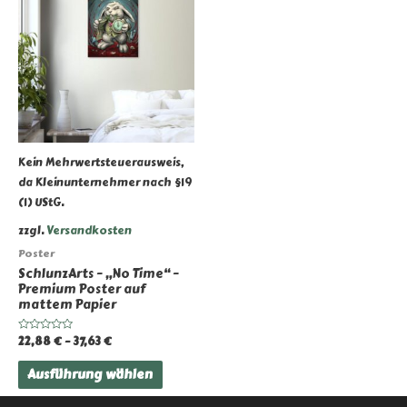
Kein Mehrwertsteuerausweis,
da Kleinunternehmer nach §19
(1) UStG.
zzgl.
Versandkosten
Poster
SchlunzArts – „No Time“ –
Premium Poster auf
mattem Papier
22,88
€
–
37,63
€
Bewertet
mit
0
Dieses
von
Ausführung wählen
5
Produkt