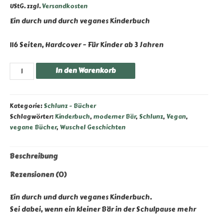
UStG.
zzgl.
Versandkosten
Ein durch und durch veganes Kinderbuch
116 Seiten, Hardcover – Für Kinder ab 3 Jahren
Schlunz
In den Warenkorb
–
“Noch
mehr
Kategorie:
Schlunz - Bücher
Wuschel
Schlagwörter:
Kinderbuch
,
moderner Bär
,
Schlunz
,
Vegan
,
vegane Bücher
,
Wuschel Geschichten
Geschichten”
Menge
Beschreibung
Rezensionen (0)
Ein durch und durch veganes Kinderbuch.
Sei dabei, wenn ein kleiner Bär in der Schulpause mehr