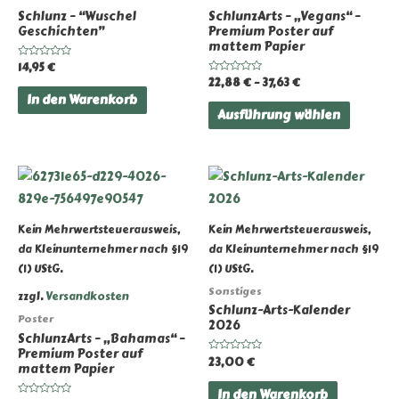
Schlunz – “Wuschel
SchlunzArts – „Vegans“ –
Geschichten”
Premium Poster auf
mattem Papier
14,95
€
Bewertet
mit
22,88
€
–
37,63
€
Bewertet
0
mit
von
In den Warenkorb
0
Dieses
5
von
Ausführung wählen
5
Produk
weist
mehrer
Variant
auf.
Kein Mehrwertsteuerausweis,
Kein Mehrwertsteuerausweis,
Die
da Kleinunternehmer nach §19
da Kleinunternehmer nach §19
Option
(1) UStG.
(1) UStG.
können
Sonstiges
zzgl.
Versandkosten
auf
Schlunz-Arts-Kalender
Poster
2026
der
SchlunzArts – „Bahamas“ –
Produkt
Premium Poster auf
23,00
€
Bewertet
mattem Papier
gewähl
mit
0
von
In den Warenkorb
werden
5