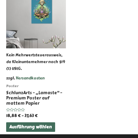
Kein Mehrwertsteuerausweis,
da Kleinunternehmer nach §19
(1) UStG.
zzgl.
Versandkosten
Poster
SchlunzArts – „Lamaste“ –
Premium Poster auf
mattem Papier
18,88
€
–
37,63
€
Bewertet
mit
0
Dieses
von
Ausführung wählen
5
Produkt