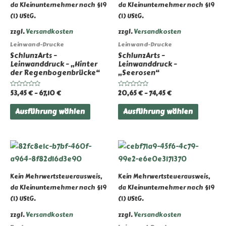
da Kleinunternehmer nach §19
da Kleinunternehmer nach §19
(1) UStG.
(1) UStG.
zzgl.
Versandkosten
zzgl.
Versandkosten
Leinwand-Drucke
Leinwand-Drucke
SchlunzArts –
SchlunzArts –
Leinwanddruck – „Hinter
Leinwanddruck –
der Regenbogenbrücke“
„Seerosen“
53,45
€
–
67,10
€
20,65
€
–
74,45
€
Bewertet
Bewertet
mit
mit
0
0
Dieses
Dieses
von
von
Ausführung wählen
Ausführung wählen
5
5
Produkt
Produk
weist
weist
mehrere
mehrer
Varianten
Variant
auf.
auf.
Kein Mehrwertsteuerausweis,
Kein Mehrwertsteuerausweis,
Die
Die
da Kleinunternehmer nach §19
da Kleinunternehmer nach §19
Optionen
Option
(1) UStG.
(1) UStG.
können
können
zzgl.
Versandkosten
zzgl.
Versandkosten
auf
auf